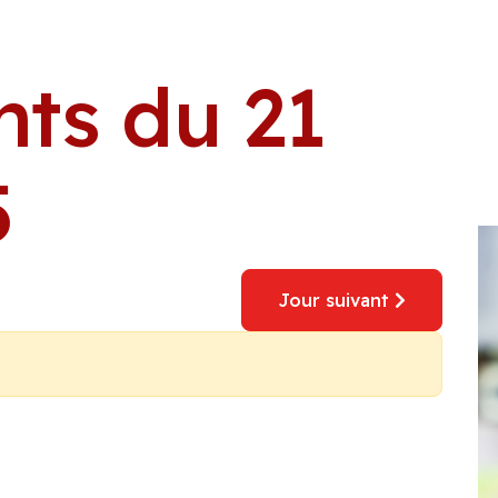
ts du 21
5
Jour suivant